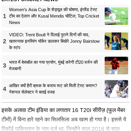
Women’s Asia Cup के शेड्यूल की घोषणा, इंग्लैंड टेस्ट
1
टीम का ऐलान और Kusal Mendis चोटिल; Top Cricket
News
VIDEO: Trent Boult ने दिलाई पुराने दिनों की याद,
2
खतरनाक इनस्विंग यॉर्कर डालकर बिखेरे Jonny Bairstow
के स्टंप
भारत में बेसबॉल का नया प्रयोग, मुंबई करेगी टी20 वर्जन की
3
मेजबानी
आखिर क्यों हैरी ब्रूक के बजाय रूट को मिली टेस्ट कमान?
4
नेशनल सेलेक्टर ने बताई वजह
इसके अलावा टीम इंडिया का लगातार 16 T20I सीरीज़ (फुल मेंबर
टीमों) में बिना हारे रहने का सिलसिला अब खत्म हो गया है। इससे ये
रिकॉर्ड पाकिस्तान के नाम दर्ज था, जिन्होंने साल 2016 से साल