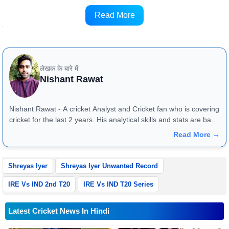
2018 के बीच लगातार 11 सीरीज़ में किसी भी हार का सामना नहीं
Read More
किया था।
लेखक के बारे में
Nishant Rawat
Nishant Rawat - A cricket Analyst and Cricket fan who is covering
cricket for the last 2 years. His analytical skills and stats are bang
on and they reflect very well in match previews and article
Read More →
reviews. One can reach him at +91 - 8826184472
Shreyas Iyer
Shreyas Iyer Unwanted Record
IRE Vs IND 2nd T20
IRE Vs IND T20 Series
Latest Cricket News In Hindi