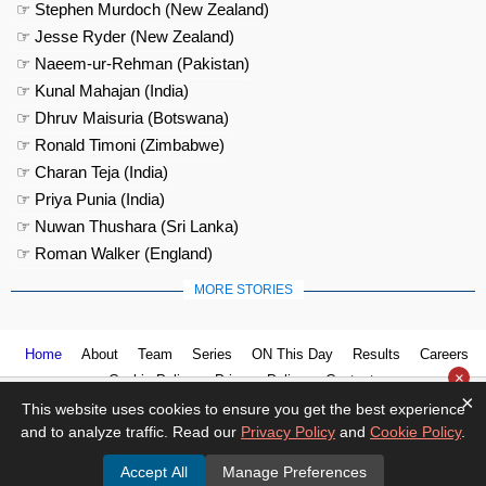
☞ Stephen Murdoch (New Zealand)
☞ Jesse Ryder (New Zealand)
☞ Naeem-ur-Rehman (Pakistan)
☞ Kunal Mahajan (India)
☞ Dhruv Maisuria (Botswana)
☞ Ronald Timoni (Zimbabwe)
☞ Charan Teja (India)
☞ Priya Punia (India)
☞ Nuwan Thushara (Sri Lanka)
☞ Roman Walker (England)
MORE STORIES
Home
About
Team
Series
ON This Day
Results
Careers
×
Cookie Policy
Privacy Policy
Contact us
×
This website uses cookies to ensure you get the best experience
and to analyze traffic. Read our
Privacy Policy
and
Cookie Policy
.
Accept All
Manage Preferences
© 2026
Cricket