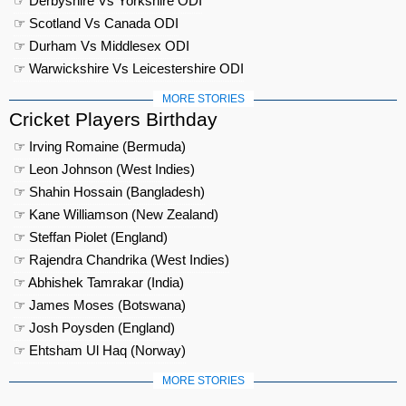
☞ Derbyshire Vs Yorkshire ODI
☞ Scotland Vs Canada ODI
☞ Durham Vs Middlesex ODI
☞ Warwickshire Vs Leicestershire ODI
MORE STORIES
Cricket Players Birthday
☞ Irving Romaine (Bermuda)
☞ Leon Johnson (West Indies)
☞ Shahin Hossain (Bangladesh)
☞ Kane Williamson (New Zealand)
☞ Steffan Piolet (England)
☞ Rajendra Chandrika (West Indies)
☞ Abhishek Tamrakar (India)
☞ James Moses (Botswana)
☞ Josh Poysden (England)
☞ Ehtsham Ul Haq (Norway)
MORE STORIES