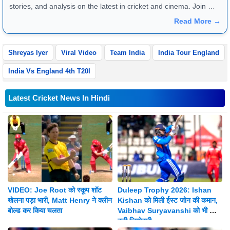
stories, and analysis on the latest in cricket and cinema. Join me
for in-depth content and engaging discussions!
Read More →
Shreyas Iyer
Viral Video
Team India
India Tour England
India Vs England 4th T20I
Latest Cricket News In Hindi
VIDEO: Joe Root को स्कूप शॉट
Duleep Trophy 2026: Ishan
खेलना पड़ा भारी, Matt Henry ने क्लीन
Kishan को मिली ईस्ट जोन की कमान,
बोल्ड कर किया चलता
Vaibhav Suryavanshi को भी मिली
बड़ी जिम्मेदारी