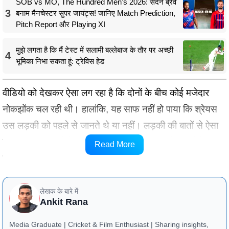
SOB vs MO, The Hundred Men's 2026: सदर्न ब्रेव
3
बनाम मैनचेस्टर सुपर जायंट्स! जानिए Match Prediction,
Pitch Report और Playing XI
मुझे लगता है कि मैं टेस्ट में सलामी बल्लेबाज के तौर पर अच्छी
4
भूमिका निभा सकता हूं: ट्रेविस हेड
वीडियो को देखकर ऐसा लग रहा है कि दोनों के बीच कोई मजेदार
नोकझोंक चल रही थी। हालांकि, यह साफ नहीं हो पाया कि श्रेयस
उस लड़की को पहले से जानते थे या नहीं। लड़की की बातों से ऐसा
जरूर लगा कि दोनों के बीच पहले भी किसी बात को लेकर कोई छोटी-
Read More
मोटी बातचीत हो चुकी है।
लेखक के बारे में
Ankit Rana
Media Graduate | Cricket & Film Enthusiast | Sharing insights,