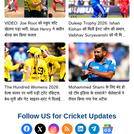
VIDEO: Joe Root को स्कूप शॉट
Duleep Trophy 2026: Ishan
खेलना पड़ा भारी, Matt Henry ने क्लीन
Kishan को मिली ईस्ट जोन की कमान,
बोल्ड कर किया चलता
Vaibhav Suryavanshi को भी मिली
बड़ी जिम्मेदारी
The Hundred Womens 2026:
Mohammed Shami के लिए बंद हो
वेल्श फायर पर भारी पड़ी ट्रेंट रॉकेट्स,
रहे टीम इंडिया के दरवाजे? सेलेक्टर्स ने
बेथ मूनी और नेट साइवर-ब्रंट ने दिलाई 8
तैयार किया नया पेस अटैक
विकेट से शानदार जीत
Follow US for Cricket Updates
Follow us on Facebook
Subscribe to our RSS Fee
Follow us on LinkedI
Follow us on T