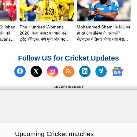
6: Ishan
The Hundred Womens
Mohammed Shami के लिए बंद
जोन की
2026: वेल्श फायर पर भारी पड़ी
हो रहे टीम इंडिया के दरवाजे?
avanshi
ट्रेंट रॉकेट्स, बेथ मूनी और नेट
सेलेक्टर्स ने तैयार किया नया पेस
ी
साइवर-ब्रंट ने दिलाई 8 विकेट से
अटैक
शानदार जीत
Follow US for Cricket Updates
Follow us on Facebook
Subscribe to our RSS Fee
Follow us on Linked
Follow us on
Follow us on X (Twitter)
Follow 
ADVERTISEMENT
Upcoming Cricket matches