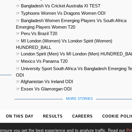
☞ Bangladesh Vs Cricket Australia XI TEST
☞ Typhoons Women Vs Dragons Women ODI
☞ Bangladesh Women Emerging Players Vs South Africa
Emerging Players Women T20
☞ Peru Vs Brazil T20
☞ MI London (Women) Vs London Spirit (Women)
HUNDRED_BALL
☞ London Spirit (Men) Vs MI London (Men) HUNDRED_BA
☞ Mexico Vs Panama T20
☞ University Sport South Africa Vs Bangladesh Emerging T
ODI
☞ Afghanistan Vs Ireland ODI
☞ Essex Vs Glamorgan ODI
MORE STORIES
ON THIS DAY
RESULTS
CAREERS
COOKIE POLI
ensure you get the best experience and to analyze traffic. Read our
Pri