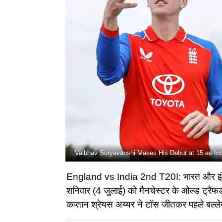
Vaibhav Suryavanshi Makes His Debut at 15 as Ind
England vs India 2nd T20I: भारत और इंग्लैं
शनिवार (4 जुलाई) को मैनचेस्टर के ओल्ड ट्रैफर्ड
कप्तान श्रेयस अय्यर ने टॉस जीतकर पहले बल्ल