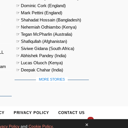
☞ Dominic Cork (England)
☞ Mark Pettini (England)
☞ Shahadat Hossain (Bangladesh)
☞ Nehemiah Odhiambo (Kenya)
☞ Tegan McPharlin (Australia)
☞ Shafiqullah (Afghanistan)
☞ Siviwe Gidana (South Africa)
LL
☞ Abhishek Pandey (India)
☞ Lucas Oluoch (Kenya)
eam
☞ Deepak Chahar (India)
MORE STORIES
CY
PRIVACY POLICY
CONTACT US
×
×
vacy Policy
and
Cookie Policy
.