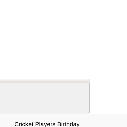
d
In
 Telegram
us on Google News
Cricket Players Birthday