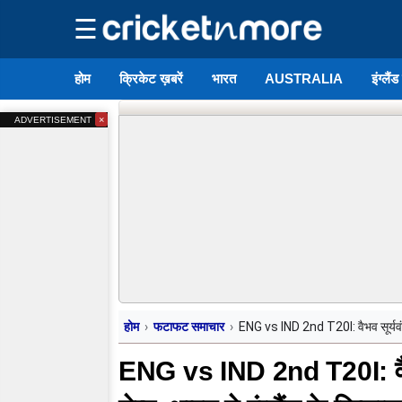
☰
होम
क्रिकेट ख़बरें
भारत
AUSTRALIA
इंग्लैं
×
ADVERTISEMENT
होम
फटाफट समाचार
ENG vs IND 2nd T20I: वैभव सूर्यवंशी 
ENG vs IND 2nd T20I: वैभव 