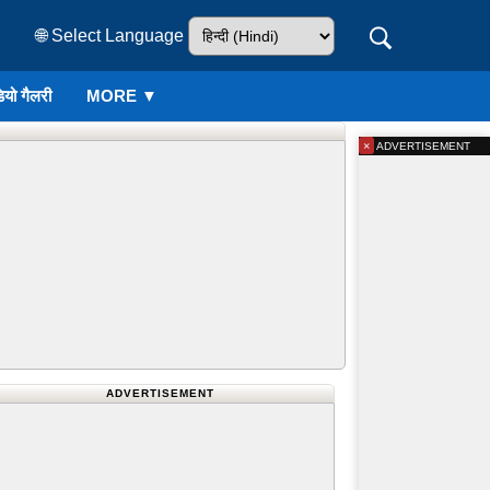
🌐 Select Language
ियो गैलरी
MORE ▼
×
ADVERTISEMENT
ADVERTISEMENT