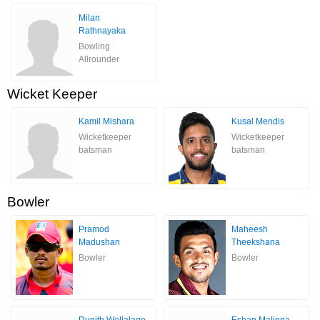
Milan
Rathnayaka
Bowling
Allrounder
Wicket Keeper
Kamil Mishara
Kusal Mendis
Wicketkeeper
Wicketkeeper
batsman
batsman
Bowler
Pramod
Maheesh
Madushan
Theekshana
Bowler
Bowler
Dunith Wellalage
Eshan Malinga