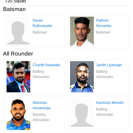
T20 Squad
Batsman
Pavan
Pathum
Rathnayake
Nissanka
Batsman
Batsman
All Rounder
Charith Asalanka
Janith Liyanage
Batting
Batting
Allrounder
Allrounder
Wanindu
Kamindu Mendis
Hasaranga
Batting
Bowling
Allrounder
Allrounder