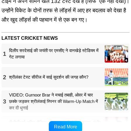
टाइम ने अपने सामने खेले 132 टेस्ट देखे हैं (सिर्फ एक नहीं देखा)।
उन्होंने विकेट के दोनों तरफ से लॉर्ड्स में आए हर बदलाव को देखा है
और खुद लॉर्ड्स की पहचान में से एक बन गए।
LATEST CRICKET NEWS
दिलीप सरदेसाई की जयंती पर एमसीए ने वानखेड़े स्टेडियम में
1
गेट लगाया
2
श्रीलंका टेस्ट सीरीज में साई सुदर्शन की जगह कौन?
VIDEO: Gurnoor Brar ने मचाई तबाही, ओवर में चार
3
छक्के जड़कर श्रीलंकाई स्पिनर की Warm-Up Match में
कर दी धुनाई
बीसीसीआई सचिव सैकिया और लक्ष्मण की होगी मुलाकात, गंभीर
4
Read More
और अगरकर के शामिल होने पर संशय