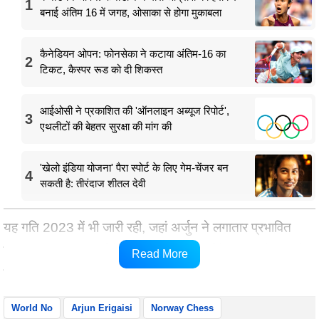
1
बनाई अंतिम 16 में जगह, ओसाका से होगा मुकाबला
कैनेडियन ओपन: फोनसेका ने कटाया अंतिम-16 का
2
टिकट, कैस्पर रूड को दी शिकस्त
आईओसी ने प्रकाशित की 'ऑनलाइन अब्यूज रिपोर्ट',
3
एथलीटों की बेहतर सुरक्षा की मांग की
'खेलो इंडिया योजना' पैरा स्पोर्ट के लिए गेम-चेंजर बन
4
सकती है: तीरंदाज शीतल देवी
यह गति 2023 में भी जारी रही, जहां अर्जुन ने लगातार प्रभावित
करना जारी रखा। मार्च में, वह शारजाह मास्टर्स के विजेता के रूप में
Read More
उभरे, और बाद में वर्ष में, वह विश्व कप के क्वार्टर फाइनल में पहुंचे।
World No
Arjun Erigaisi
Norway Chess