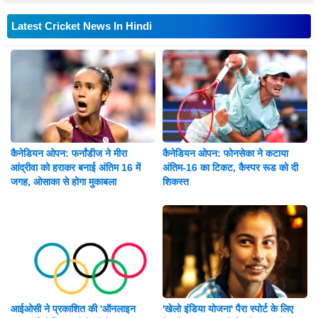
Latest Cricket News In Hindi
कैनेडियन ओपन: फर्नांडीज ने मीरा
कैनेडियन ओपन: फोनसेका ने कटाया
आंद्रीवा को हराकर बनाई अंतिम 16 में
अंतिम-16 का टिकट, कैस्पर रूड को दी
जगह, ओसाका से होगा मुकाबला
शिकस्त
आईओसी ने प्रकाशित की 'ऑनलाइन
'खेलो इंडिया योजना' पैरा स्पोर्ट के लिए