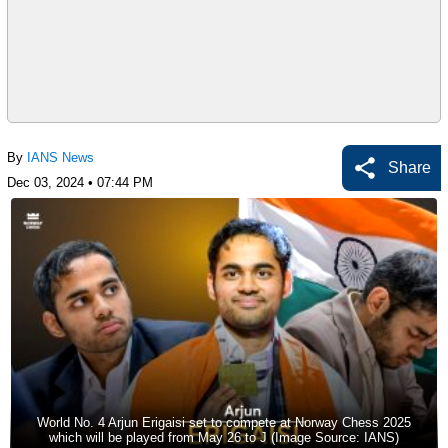
By
IANS News
Share
Dec 03, 2024 • 07:44 PM
World No. 4 Arjun Erigaisi set to compete at Norway Chess 2025
which will be played from May 26 to J (Image Source: IANS)