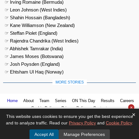
☞ Irving Romaine (Bermuda)
☞ Leon Johnson (West Indies)
☞ Shahin Hossain (Bangladesh)
☞ Kane Williamson (New Zealand)
☞ Steffan Piolet (England)
☞ Rajendra Chandrika (West Indies)
☞ Abhishek Tamrakar (India)
☞ James Moses (Botswana)
☞ Josh Poysden (England)
☞ Ehtsham Ul Haq (Norway)
MORE STORIES
Home
About
Team
Series
ON This Day
Results
Careers
×
Cookie Policy
Privacy Policy
Contact us
×
This website uses cookies to ensure you get the best experience
and to analyze traffic. Read our
Privacy Policy
and
Cookie Policy
.
Accept All
Manage Preferences
© 2026
Cricket