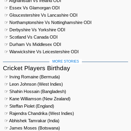
☞ Afghanistan Vs Ireland ODI
☞ Essex Vs Glamorgan ODI
☞ Gloucestershire Vs Lancashire ODI
☞ Northamptonshire Vs Nottinghamshire ODI
☞ Derbyshire Vs Yorkshire ODI
☞ Scotland Vs Canada ODI
☞ Durham Vs Middlesex ODI
☞ Warwickshire Vs Leicestershire ODI
MORE STORIES
Cricket Players Birthday
☞ Irving Romaine (Bermuda)
☞ Leon Johnson (West Indies)
☞ Shahin Hossain (Bangladesh)
☞ Kane Williamson (New Zealand)
☞ Steffan Piolet (England)
☞ Rajendra Chandrika (West Indies)
☞ Abhishek Tamrakar (India)
☞ James Moses (Botswana)