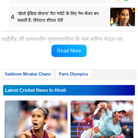
'खेलो इंडिया योजना' पैरा स्पोर्ट के लिए गेम-चेंजर बन
4
सकती है: तीरंदाज शीतल देवी
थाईलैंड की थान्याथोन सुकचातरोएन के नाम ब्रॉन्ज मेडल रहा,
जिन्होंने कुल 198 किलोग्राम (88 किलोग्राम स्नैच + 110
Read More
किलोग्राम क्लीन एंड जर्क) भार उठाया।
Saikhom Mirabai Chanu
Paris Olympics
Latest Cricket News In Hindi