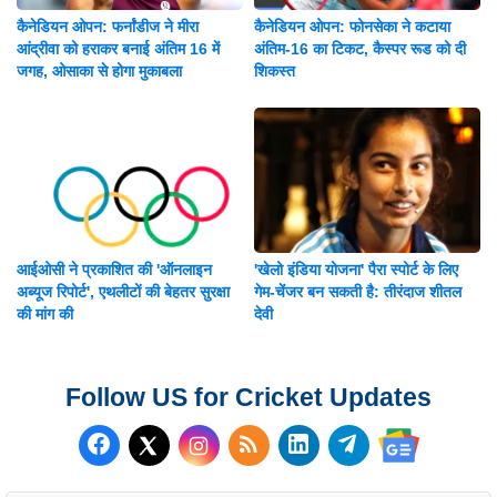
कैनेडियन ओपन: फर्नांडीज ने मीरा
कैनेडियन ओपन: फोनसेका ने कटाया
आंद्रीवा को हराकर बनाई अंतिम 16 में
अंतिम-16 का टिकट, कैस्पर रूड को दी
जगह, ओसाका से होगा मुकाबला
शिकस्त
आईओसी ने प्रकाशित की 'ऑनलाइन
'खेलो इंडिया योजना' पैरा स्पोर्ट के लिए
अब्यूज रिपोर्ट', एथलीटों की बेहतर सुरक्षा
गेम-चेंजर बन सकती है: तीरंदाज शीतल
की मांग की
देवी
Follow US for Cricket Updates
Follow us on Facebook
Subscribe to our RSS Fee
Follow us on LinkedI
Follow us on T
Follow us on X (Twitter)
Follow us 