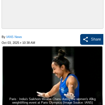
By
IANS News
Share
Oct 03, 2025 • 10:38 AM
Paris : India's Saikhom Mirabai Chanu during the women's 49kg
weightlifting event at Paris Olympics (Image Source: IANS)