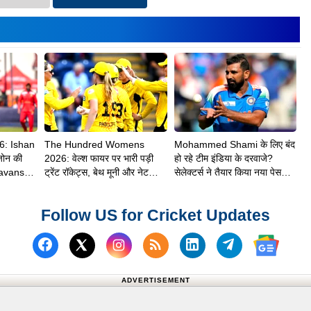
6: Ishan
The Hundred Womens
Mohammed Shami के लिए बंद
जोन की
2026: वेल्श फायर पर भारी पड़ी
हो रहे टीम इंडिया के दरवाजे?
avanshi
ट्रेंट रॉकेट्स, बेथ मूनी और नेट
सेलेक्टर्स ने तैयार किया नया पेस
ी
साइवर-ब्रंट ने दिलाई 8 विकेट से
अटैक
शानदार जीत
Follow US for Cricket Updates
Follow us on Facebook
Subscribe to our RSS Fee
Follow us on Linked
Follow us on
Follow us on X (Twitter)
Follow 
ADVERTISEMENT