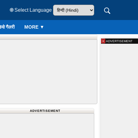
🌐 Select Language
ियो गैलरी
MORE ▼
×
ADVERTISEMENT
ADVERTISEMENT