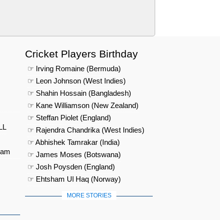
Cricket Players Birthday
☞ Irving Romaine (Bermuda)
☞ Leon Johnson (West Indies)
☞ Shahin Hossain (Bangladesh)
☞ Kane Williamson (New Zealand)
☞ Steffan Piolet (England)
LL
☞ Rajendra Chandrika (West Indies)
☞ Abhishek Tamrakar (India)
eam
☞ James Moses (Botswana)
☞ Josh Poysden (England)
☞ Ehtsham Ul Haq (Norway)
MORE STORIES