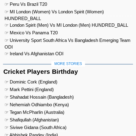
☞ Peru Vs Brazil T20
☞ MI London (Women) Vs London Spirit (Women)
HUNDRED_BALL
☞ London Spirit (Men) Vs MI London (Men) HUNDRED_BALL
☞ Mexico Vs Panama T20
☞ University Sport South Africa Vs Bangladesh Emerging Team
ODI
☞ Ireland Vs Afghanistan ODI
MORE STORIES
Cricket Players Birthday
☞ Dominic Cork (England)
☞ Mark Pettini (England)
☞ Shahadat Hossain (Bangladesh)
☞ Nehemiah Odhiambo (Kenya)
☞ Tegan McPharlin (Australia)
☞ Shafiqullah (Afghanistan)
☞ Siviwe Gidana (South Africa)
☞ Abhishek Pandey (India)