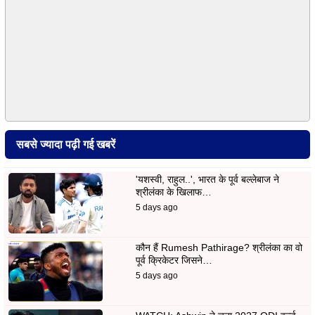
सबसे ज्यादा पढ़ी गई खबरें
'यशस्वी, राहुल..', भारत के पूर्व बल्लेबाज ने
श्रीलंका के खिलाफ…
5 days ago
कौन हैं Rumesh Pathirage? श्रीलंका का वो
पूर्व क्रिकेटर जिसने…
5 days ago