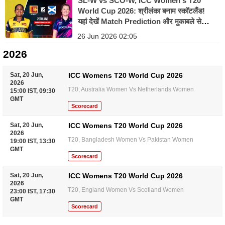
SL-W vs SCO-W, ICC Women's T20
World Cup 2026: श्रीलंका बनाम स्कॉटलैंड!
यहां देखें Match Prediction और मुकाबले से
जुड़ी सभी जानकारी
26 Jun 2026 02:05
2026
Sat, 20 Jun,
ICC Womens T20 World Cup 2026
2026
T20, Australia Women Vs Netherlands Women
15:00 IST, 09:30
GMT
Scorecard
Sat, 20 Jun,
ICC Womens T20 World Cup 2026
2026
T20, Bangladesh Women Vs Pakistan Women
19:00 IST, 13:30
GMT
Scorecard
Sat, 20 Jun,
ICC Womens T20 World Cup 2026
2026
T20, England Women Vs Scotland Women
23:00 IST, 17:30
GMT
Scorecard