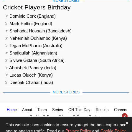
MORE STORIES
Cricket Players Birthday
☞ Dominic Cork (England)
☞ Mark Pettini (England)
☞ Shahadat Hossain (Bangladesh)
☞ Nehemiah Odhiambo (Kenya)
☞ Tegan McPharlin (Australia)
☞ Shafiqullah (Afghanistan)
☞ Siviwe Gidana (South Africa)
☞ Abhishek Pandey (India)
☞ Lucas Oluoch (Kenya)
☞ Deepak Chahar (India)
MORE STORIES
Home
About
Team
Series
ON This Day
Results
Careers
×
Cookie Policy
Privacy Policy
Contact us
×
This website uses cookies to ensure you get the best experience
and to analyze traffic. Read our
Privacy Policy
and
Cookie Policy
.