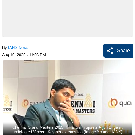
By
IANS News
Share
Aug 10, 2025 • 11:56 PM
Chennai Grand Masters 2025: Nihal Sarin upsets Arjun Erigaisi,
undefeated Vincent Keymer extends lea (Image Source: IANS)