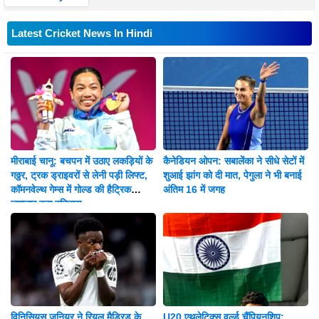
Latest Cricket News In Hindi
मीराबाई चानू: बचपन में उठाए लकड़ियों के
कैनेडियन ओपन: सबालेंका ने सीधे सेटों में
गठ्ठर, ट्रक ड्राइवरों से लेनी पड़ी लिफ्ट,
शुआई झांग को दी मात, पेगुला ने भी बनाई
कॉमनवेल्थ गेम्स में गोल्ड की हैट्रिक
अंतिम 16 में जगह
लगातार रचा इतिहास
विनिसियस जूनियर ने रियल मैड्रिड के
U20 एथलेटिक्स वर्ल्ड चैंपियनशिप: