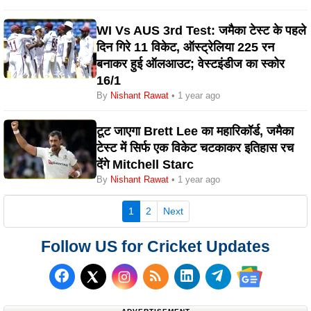
WI Vs AUS 3rd Test: जमैका टेस्ट के पहले
दिन गिरे 11 विकेट, ऑस्ट्रेलिया 225 रन
बनाकर हुई ऑलआउट; वेस्टइंडीज का स्कोर
16/1
By
Nishant Rawat
• 1 year ago
टूट जाएगा Brett Lee का महारिकॉर्ड, जमैका
टेस्ट में सिर्फ एक विकेट चटकाकर इतिहास रच
देंगे Mitchell Starc
By
Nishant Rawat
• 1 year ago
(current)
1
2
Next
Follow US for Cricket Updates
Follow us on Facebook
Subscribe to our RSS Fee
Follow us on LinkedI
Follow us on T
Follow us on X (Twitter)
Follow us 