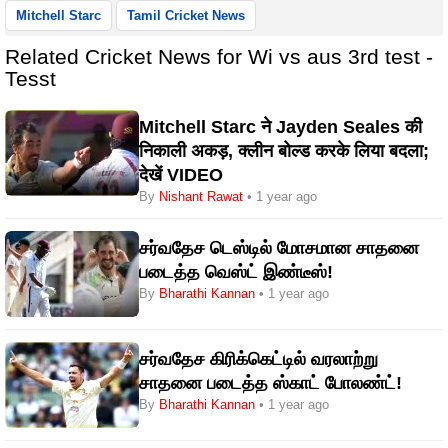
Mitchell Starc
Tamil Cricket News
Related Cricket News for Wi vs aus 3rd test -
Tesst
Mitchell Starc ने Jayden Seales की
निकाली अकड़, क्लीन बोल्ड करके लिया बदला;
देखें VIDEO
By
Nishant Rawat
• 1 year ago
சர்வதேச டெஸ்டில் மோசமான சாதனை
படைத்த வெஸ்ட் இண்டீஸ்!
By
Bharathi Kannan
• 1 year ago
சர்வதேச கிரிக்கெட்டில் வரலாற்று
சாதனை படைத்த ஸ்காட் போலண்ட்!
By
Bharathi Kannan
• 1 year ago