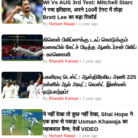
WI Vs AUS 3rd Test: Mitchell Starc
ने रचा इतिहास, अपने 100वें टेस्ट में तोड़ा
Brett Lee का बड़ा रिकॉर्ड
By
Nishant Rawat
• 1 year ago
கிளென் பிலிப்ஸுக்கு டஃப் கொடுக்கும்
வகையில் கேட்ச் பிடித்த ஆண்டர்சன் பிலிப்
- காணொளி
By
Bharathi Kannan
• 1 year ago
பகளிரவு டெஸ்ட்: ஆஸ்திரேலிய அணி 225
ரன்னில் ஆல் அவுட்; வெஸ்ட் இண்டீஸ்
தடுமாற்றம்!
By
Bharathi Kannan
• 1 year ago
ये नहीं देखा तो कुछ नहीं देखा, Shai Hope ने
एक हाथ से पकड़ा Usman Khawaja का
महाबवाल कैच; देखें VIDEO
By
Nishant Rawat
• 1 year ago