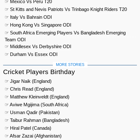
☞ Mexico Vs Peru T20
☞ St Kitts and Nevis Patriots Vs Trinbago Knight Riders T20
☞ Italy Vs Bahrain ODI
☞ Hong Kong Vs Singapore ODI
☞ South Africa Emerging Players Vs Bangladesh Emerging
Team ODI
☞ Middlesex Vs Derbyshire ODI
☞ Durham Vs Essex ODI
MORE STORIES
Cricket Players Birthday
☞ Jigar Naik (England)
☞ Chris Read (England)
☞ Matthew Kleinveldt (England)
☞ Aviwe Mgijima (South Africa)
☞ Usman Qadir (Pakistan)
☞ Taibur Rahman (Bangladesh)
☞ Hiral Patel (Canada)
☞ Afsar Zazai (Afghanistan)