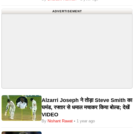
ADVERTISEMENT
Alzarri Joseph ने तोड़ा Steve Smith का
घमंड, रफ्तार से धमाल मचाकर किया बोल्ड; देखें
VIDEO
By
Nishant Rawat
• 1 year ago