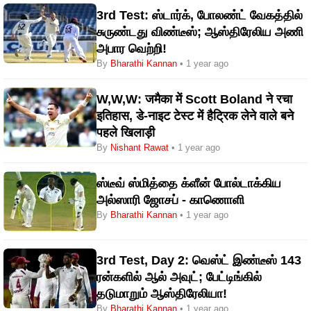
3rd Test: ஸ்டார்க், போலண்ட் வேகத்தில்
சுருண்டது விண்டீஸ்; ஆஸ்திரேலிய அணி
அபார வெற்றி!
By
Bharathi Kannan
• 1 year ago
W,W,W: जमैका में Scott Boland ने रचा
इतिहास, डे-नाइट टेस्ट में हैट्रिक लेने वाले बने
पहले खिलाड़ी
By
Nishant Rawat
• 1 year ago
ஸ்டீவ் ஸ்மித்தை க்ளீன் போல்டாக்கிய
அல்ஸாரி ஜோசப் - காணொளி
By
Bharathi Kannan
• 1 year ago
3rd Test, Day 2: வெஸ்ட் இண்டீஸ் 143
ரன்களில் ஆல் அவுட்; பேட்டிங்கில்
தடுமாறும் ஆஸ்திரேலியா!
By
Bharathi Kannan
• 1 year ago