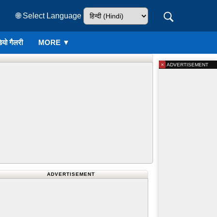
🌐 Select Language
ियो गैलरी
MORE ▼
×
ADVERTISEMENT
ADVERTISEMENT