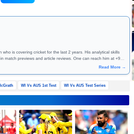
ड़ने का मौका
who is covering cricket for the last 2 years. His analytical skills
ews and article reviews. One can reach him at +91 -
Read More →
McGrath
WI Vs AUS 1st Test
WI Vs AUS Test Series