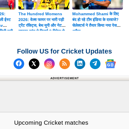
26:
The Hundred Womens
Mohammed Shami के लिए
ी ईस्ट
2026: वेल्श फायर पर भारी पड़ी
बंद हो रहे टीम इंडिया के दरवाजे?
av
ट्रेंट रॉकेट्स, बेथ मूनी और नेट
सेलेक्टर्स ने तैयार किया नया पेस
िली बड़ी
साइवर-ब्रंट ने दिलाई 8 विकेट से
अटैक
शानदार जीत
Follow US for Cricket Updates
Follow us on Facebook
Subscribe to our RSS Fee
Follow us on Linked
Follow us on
Follow us on X (Twitter)
Follow 
ADVERTISEMENT
Upcoming Cricket matches