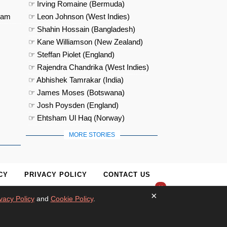
☞ Irving Romaine (Bermuda)
eam
☞ Leon Johnson (West Indies)
☞ Shahin Hossain (Bangladesh)
☞ Kane Williamson (New Zealand)
☞ Steffan Piolet (England)
☞ Rajendra Chandrika (West Indies)
☞ Abhishek Tamrakar (India)
☞ James Moses (Botswana)
☞ Josh Poysden (England)
☞ Ehtsham Ul Haq (Norway)
MORE STORIES
CY
PRIVACY POLICY
CONTACT US
×
×
vacy Policy
and
Cookie Policy
.