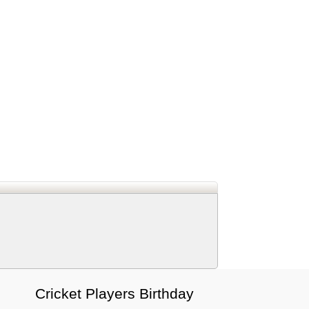
d
In
 Telegram
us on Google News
Cricket Players Birthday