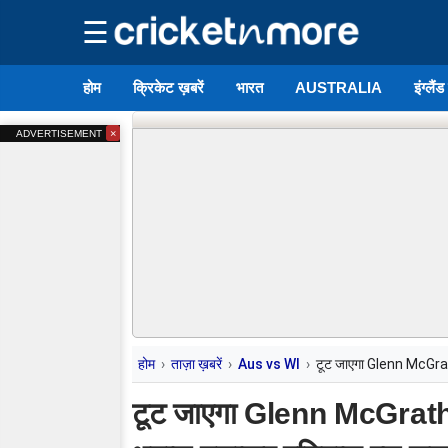
☰
होम
क्रिकेट ख़बरें
भारत
AUSTRALIA
इंग्लैं
×
ADVERTISEMENT
होम
ताज़ा ख़बरें
Aus vs WI
टूट जाएगा Glenn McGrath
टूट जाएगा Glenn McGrath क