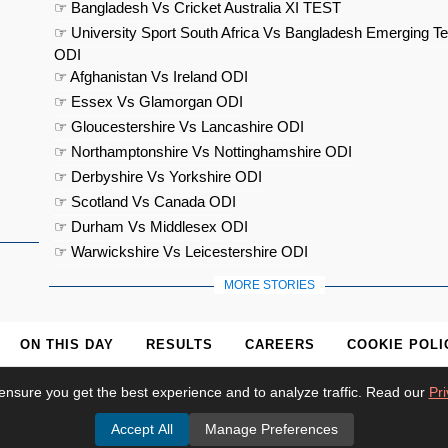
☞ Bangladesh Vs Cricket Australia XI TEST
☞ University Sport South Africa Vs Bangladesh Emerging T
ODI
☞ Afghanistan Vs Ireland ODI
☞ Essex Vs Glamorgan ODI
☞ Gloucestershire Vs Lancashire ODI
☞ Northamptonshire Vs Nottinghamshire ODI
☞ Derbyshire Vs Yorkshire ODI
☞ Scotland Vs Canada ODI
☞ Durham Vs Middlesex ODI
☞ Warwickshire Vs Leicestershire ODI
MORE STORIES
ON THIS DAY
RESULTS
CAREERS
COOKIE POLI
ensure you get the best experience and to analyze traffic. Read our
Pri
Accept All
Manage Preferences
© 2026
Cricket