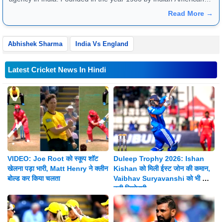
publisher Gopal Raju as the "India Abroad News Service" and
Read More →
later renamed. Their main offices are located in Noida, Uttar
Pradesh.
Abhishek Sharma
India Vs England
Latest Cricket News In Hindi
VIDEO: Joe Root को स्कूप शॉट
Duleep Trophy 2026: Ishan
खेलना पड़ा भारी, Matt Henry ने क्लीन
Kishan को मिली ईस्ट जोन की कमान,
बोल्ड कर किया चलता
Vaibhav Suryavanshi को भी मिली
बड़ी जिम्मेदारी