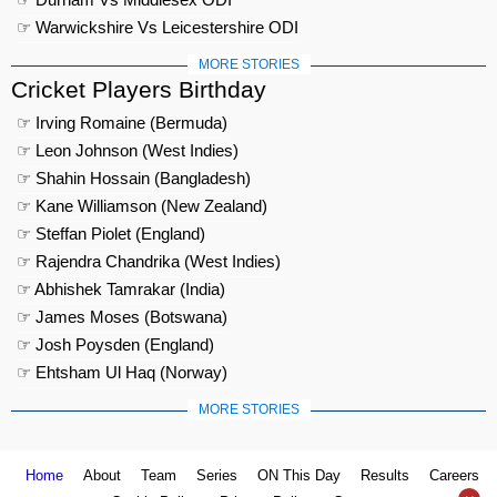
☞ Warwickshire Vs Leicestershire ODI
MORE STORIES
Cricket Players Birthday
☞ Irving Romaine (Bermuda)
☞ Leon Johnson (West Indies)
☞ Shahin Hossain (Bangladesh)
☞ Kane Williamson (New Zealand)
☞ Steffan Piolet (England)
☞ Rajendra Chandrika (West Indies)
☞ Abhishek Tamrakar (India)
☞ James Moses (Botswana)
☞ Josh Poysden (England)
☞ Ehtsham Ul Haq (Norway)
MORE STORIES
Home
About
Team
Series
ON This Day
Results
Careers