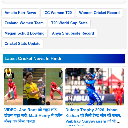
reflect very well in match previews and article reviews
Amelia Kerr News
ICC Women T20
Women Cricket Record
Zealand Women Team
T20 World Cup Stats
Megan Schutt Bowling
Anya Shrubsole Record
Cricket Stats Update
Latest Cricket News In Hindi
VIDEO: Joe Root को स्कूप शॉट
Duleep Trophy 2026: Ishan
खेलना पड़ा भारी, Matt Henry ने क्लीन
Kishan को मिली ईस्ट जोन की कमान,
बोल्ड कर किया चलता
Vaibhav Suryavanshi को भी मिली
बड़ी जिम्मेदारी