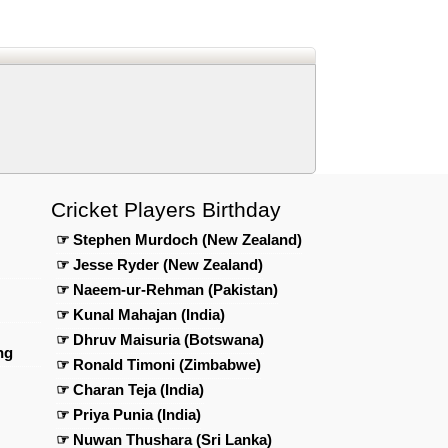
eed
edIn
n Telegram
 us on Google News
Cricket Players Birthday
☞ Stephen Murdoch (New Zealand)
☞ Jesse Ryder (New Zealand)
☞ Naeem-ur-Rehman (Pakistan)
☞ Kunal Mahajan (India)
☞ Dhruv Maisuria (Botswana)
ng
☞ Ronald Timoni (Zimbabwe)
☞ Charan Teja (India)
☞ Priya Punia (India)
☞ Nuwan Thushara (Sri Lanka)