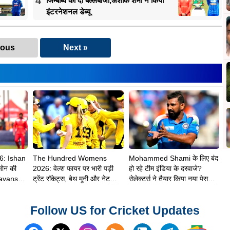
4
जिम्बाब्वे को दी बल्लेबाजी,अशोक शर्मा ने किया
इंटरनेशनल डेब्यू
ious
Next »
6: Ishan
The Hundred Womens
Mohammed Shami के लिए बंद
जोन की
2026: वेल्श फायर पर भारी पड़ी
हो रहे टीम इंडिया के दरवाजे?
avanshi
ट्रेंट रॉकेट्स, बेथ मूनी और नेट
सेलेक्टर्स ने तैयार किया नया पेस
ी
साइवर-ब्रंट ने दिलाई 8 विकेट से
अटैक
शानदार जीत
Follow US for Cricket Updates