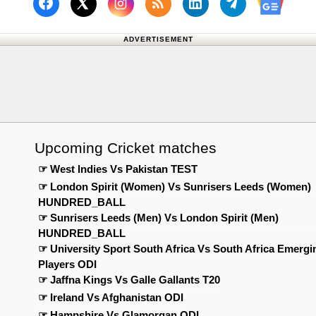
Follow us on Facebook
Subscribe to our RSS F
Follow us on Link
Follow us o
Follow us on X (Twitter)
Follow
ADVERTISEMENT
Upcoming Cricket matches
☞ West Indies Vs Pakistan TEST
☞ London Spirit (Women) Vs Sunrisers Leeds (Women)
HUNDRED_BALL
☞ Sunrisers Leeds (Men) Vs London Spirit (Men)
HUNDRED_BALL
☞ University Sport South Africa Vs South Africa Emergi
Players ODI
☞ Jaffna Kings Vs Galle Gallants T20
☞ Ireland Vs Afghanistan ODI
☞ Hampshire Vs Glamorgan ODI