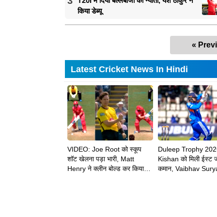
3
T20I में दिया बल्लेबाजी का न्यौता, यश ठाकुर ने
किया डेब्यू
« Prev
Latest Cricket News In Hindi
VIDEO: Joe Root को स्कूप
Duleep Trophy 202
शॉट खेलना पड़ा भारी, Matt
Kishan को मिली ईस्ट 
Henry ने क्लीन बोल्ड कर किया
कमान, Vaibhav Sury
चलता
को भी मिली बड़ी जिम्मेदार