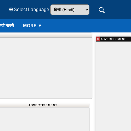
🌐 Select Language
ियो गैलरी
MORE ▼
×
ADVERTISEMENT
ADVERTISEMENT