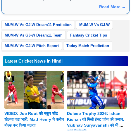
on and they reflect very well in match previews and article
Read More →
reviews. One can reach him at +91 - 8826184472
MUM-W Vs GJ-W Dream11 Prediction
MUM-W Vs GJ-W
MUM-W Vs GJ-W Dream11 Team
Fantasy Cricket Tips
MUM-W Vs GJ-W Pitch Report
Today Match Prediction
Latest Cricket News In Hindi
VIDEO: Joe Root को स्कूप शॉट
Duleep Trophy 2026: Ishan
खेलना पड़ा भारी, Matt Henry ने क्लीन
Kishan को मिली ईस्ट जोन की कमान,
बोल्ड कर किया चलता
Vaibhav Suryavanshi को भी मिली