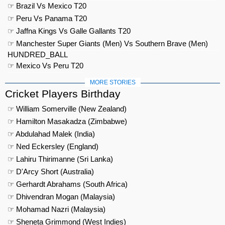
☞ Brazil Vs Mexico T20
☞ Peru Vs Panama T20
☞ Jaffna Kings Vs Galle Gallants T20
☞ Manchester Super Giants (Men) Vs Southern Brave (Men)
HUNDRED_BALL
☞ Mexico Vs Peru T20
MORE STORIES
Cricket Players Birthday
☞ William Somerville (New Zealand)
☞ Hamilton Masakadza (Zimbabwe)
☞ Abdulahad Malek (India)
☞ Ned Eckersley (England)
☞ Lahiru Thirimanne (Sri Lanka)
☞ D'Arcy Short (Australia)
☞ Gerhardt Abrahams (South Africa)
☞ Dhivendran Mogan (Malaysia)
☞ Mohamad Nazri (Malaysia)
☞ Sheneta Grimmond (West Indies)