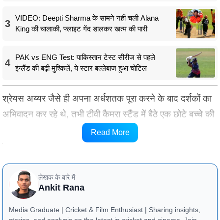
VIDEO: Deepti Sharma के सामने नहीं चली Alana
3
King की चालाकी, फ्लाइट गेंद डालकर खत्म की पारी
PAK vs ENG Test: पाकिस्तान टेस्ट सीरीज से पहले
4
इंग्लैंड की बढ़ी मुश्किलें, ये स्टार बल्लेबाज हुआ चोटिल
श्रेयस अय्यर जैसे ही अपना अर्धशतक पूरा करने के बाद दर्शकों का
अभिवादन कर रहे थे, तभी टीवी कैमरा स्टैंड में बैठे एक छोटे बच्चे की
ओर गया। बच्चे के पास एक छोटा सा क्रिकेट बैट था और वह बेहद
Read More
उत्साहित नजर आ रहा था।
लेखक के बारे में
Ankit Rana
Media Graduate | Cricket & Film Enthusiast | Sharing insights,
stories, and analysis on the latest in cricket and cinema. Join me