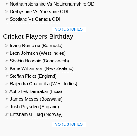
☞ Northamptonshire Vs Nottinghamshire ODI
☞ Derbyshire Vs Yorkshire ODI
☞ Scotland Vs Canada ODI
MORE STORIES
Cricket Players Birthday
☞ Irving Romaine (Bermuda)
☞ Leon Johnson (West Indies)
☞ Shahin Hossain (Bangladesh)
☞ Kane Williamson (New Zealand)
☞ Steffan Piolet (England)
☞ Rajendra Chandrika (West Indies)
☞ Abhishek Tamrakar (India)
☞ James Moses (Botswana)
☞ Josh Poysden (England)
☞ Ehtsham Ul Haq (Norway)
MORE STORIES