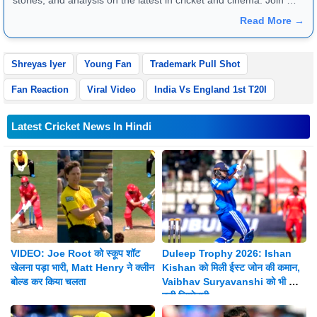
for in-depth content and engaging discussions!
Read More →
Shreyas Iyer
Young Fan
Trademark Pull Shot
Fan Reaction
Viral Video
India Vs England 1st T20I
Latest Cricket News In Hindi
VIDEO: Joe Root को स्कूप शॉट
Duleep Trophy 2026: Ishan
खेलना पड़ा भारी, Matt Henry ने क्लीन
Kishan को मिली ईस्ट जोन की कमान,
बोल्ड कर किया चलता
Vaibhav Suryavanshi को भी मिली
बड़ी जिम्मेदारी