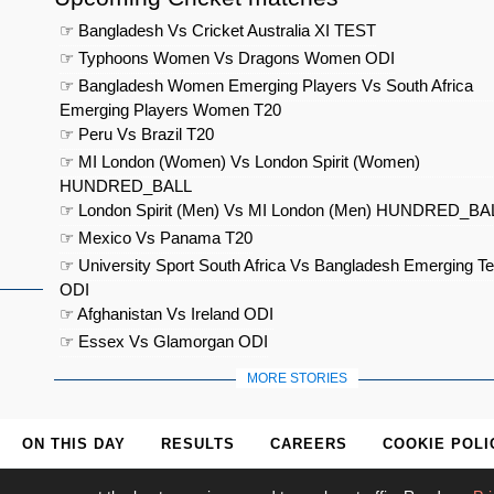
☞ Bangladesh Vs Cricket Australia XI TEST
☞ Typhoons Women Vs Dragons Women ODI
☞ Bangladesh Women Emerging Players Vs South Africa
Emerging Players Women T20
☞ Peru Vs Brazil T20
☞ MI London (Women) Vs London Spirit (Women)
HUNDRED_BALL
☞ London Spirit (Men) Vs MI London (Men) HUNDRED_BA
☞ Mexico Vs Panama T20
☞ University Sport South Africa Vs Bangladesh Emerging T
ODI
☞ Afghanistan Vs Ireland ODI
☞ Essex Vs Glamorgan ODI
MORE STORIES
ON THIS DAY
RESULTS
CAREERS
COOKIE POLI