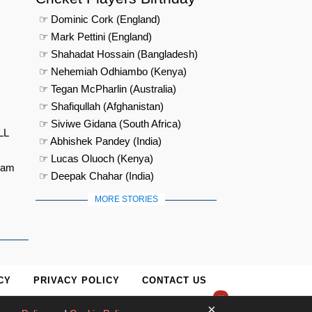
☞ Dominic Cork (England)
☞ Mark Pettini (England)
☞ Shahadat Hossain (Bangladesh)
☞ Nehemiah Odhiambo (Kenya)
☞ Tegan McPharlin (Australia)
☞ Shafiqullah (Afghanistan)
☞ Siviwe Gidana (South Africa)
LL
☞ Abhishek Pandey (India)
☞ Lucas Oluoch (Kenya)
eam
☞ Deepak Chahar (India)
MORE STORIES
CY
PRIVACY POLICY
CONTACT US
×
×