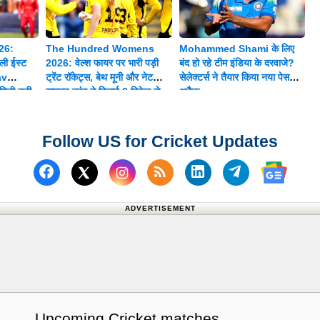
26:
The Hundred Womens
Mohammed Shami के लिए
ी ईस्ट
2026: वेल्श फायर पर भारी पड़ी
बंद हो रहे टीम इंडिया के दरवाजे?
av
ट्रेंट रॉकेट्स, बेथ मूनी और नेट
सेलेक्टर्स ने तैयार किया नया पेस
िली बड़ी
साइवर-ब्रंट ने दिलाई 8 विकेट से
अटैक
शानदार जीत
Follow US for Cricket Updates
Follow us on Facebook
Subscribe to our RSS Fee
Follow us on Linked
Follow us on
Follow us on X (Twitter)
Follow 
ADVERTISEMENT
Upcoming Cricket matches