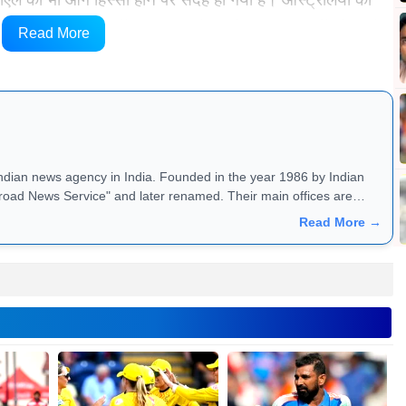
ाले श्रीलंका टेस्ट दौरे तक फ़िट हो जाएंगे। श्रीलंका दौरे से पहले
Read More
, जिसके लिए अभी 22 दिन बाक़ी है।
Indian news agency in India. Founded in the year 1986 by Indian
road News Service" and later renamed. Their main offices are
Read More →