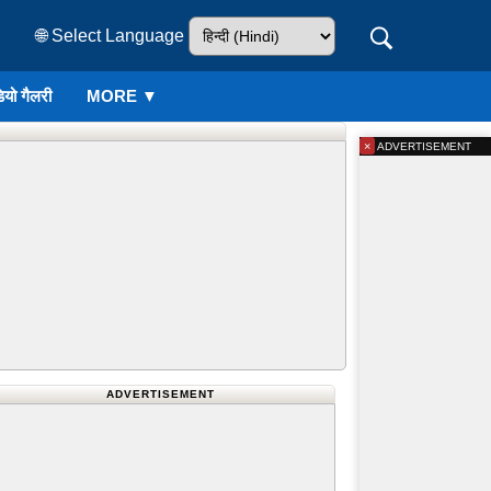
🌐 Select Language
ियो गैलरी
MORE ▼
×
ADVERTISEMENT
ADVERTISEMENT