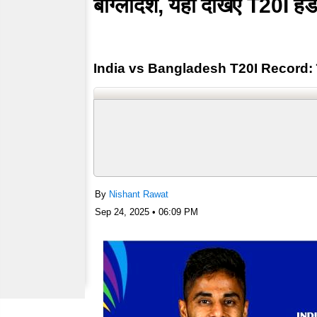
बांग्लादेश, यहां देखिए T20I हेड 
India vs Bangladesh T20I Record: टी20
और बांग्लादेश के बीच बुधवार, 24 सितंबर को दु
अनुसार रात 08:00 PM बजे से शुरू होगा।
IND vs BAN T20 Head To Head…
By
Nishant Rawat
Sep 24, 2025 • 06:09 PM