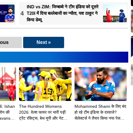
IND vs ZIM: जिम्बाब्वे ने टीम इंडिया को दूसरे
4
T20I में दिया बल्लेबाजी का न्यौता, यश ठाकुर ने
किया डेब्यू
ious
Next »
6: Ishan
The Hundred Womens
Mohammed Shami के लिए बंद
जोन की
2026: वेल्श फायर पर भारी पड़ी
हो रहे टीम इंडिया के दरवाजे?
avanshi
ट्रेंट रॉकेट्स, बेथ मूनी और नेट
सेलेक्टर्स ने तैयार किया नया पेस
ी
साइवर-ब्रंट ने दिलाई 8 विकेट से
अटैक
शानदार जीत