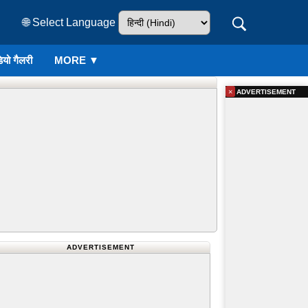
🌐 Select Language
ियो गैलरी
MORE ▼
×
ADVERTISEMENT
ADVERTISEMENT