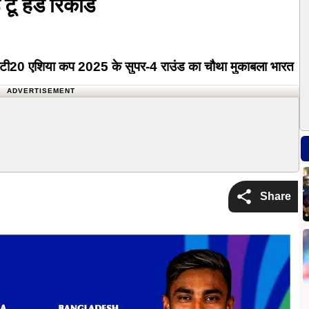
टू हेड रिकॉर्ड
 एशिया कप 2025 के सुपर-4 राउंड का चौथा मुकाबला भारत
बई इंटरनेशनल स्टेडियम में खेला जाएगा। ये मुकाबला भारतीय समय
ADVERTISEMENT
Share