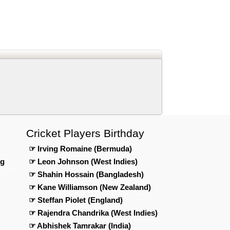
eed
edIn
n Telegram
 us on Google News
Cricket Players Birthday
☞ Irving Romaine (Bermuda)
ng
☞ Leon Johnson (West Indies)
☞ Shahin Hossain (Bangladesh)
☞ Kane Williamson (New Zealand)
☞ Steffan Piolet (England)
☞ Rajendra Chandrika (West Indies)
☞ Abhishek Tamrakar (India)