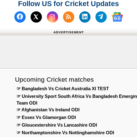
Follow US for Cricket Updates
Follow us on Facebook
Subscribe to our RSS F
Follow us on Link
Follow us o
Follow us on X (Twitter)
Follow
ADVERTISEMENT
Upcoming Cricket matches
☞ Bangladesh Vs Cricket Australia XI TEST
☞ University Sport South Africa Vs Bangladesh Emergi
Team ODI
☞ Afghanistan Vs Ireland ODI
☞ Essex Vs Glamorgan ODI
☞ Gloucestershire Vs Lancashire ODI
☞ Northamptonshire Vs Nottinghamshire ODI