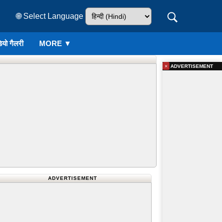
🌐 Select Language
ियो गैलरी
MORE ▼
×
ADVERTISEMENT
ADVERTISEMENT