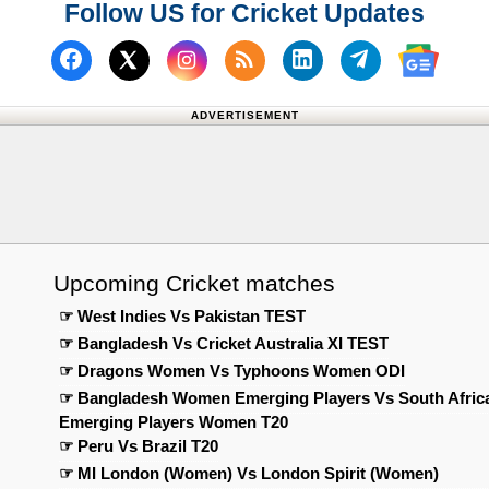
Follow US for Cricket Updates
Follow us on Facebook
Subscribe to our RSS F
Follow us on Link
Follow us o
Follow us on X (Twitter)
Follow
ADVERTISEMENT
Upcoming Cricket matches
☞ West Indies Vs Pakistan TEST
☞ Bangladesh Vs Cricket Australia XI TEST
☞ Dragons Women Vs Typhoons Women ODI
☞ Bangladesh Women Emerging Players Vs South Afric
Emerging Players Women T20
☞ Peru Vs Brazil T20
☞ MI London (Women) Vs London Spirit (Women)