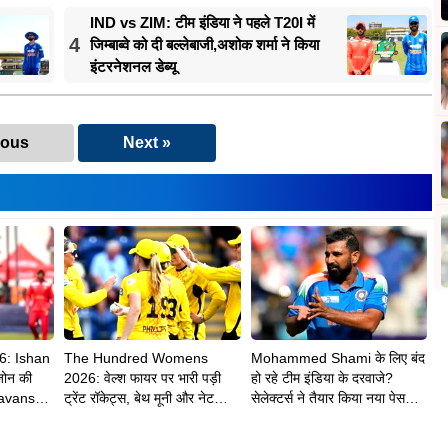
IND vs ZIM: टीम इंडिया ने पहले T20I में
4
जिम्बाब्वे को दी बल्लेबाजी,अशोक शर्मा ने किया
इंटरनेशनल डेब्यू
ious
Next »
6: Ishan
The Hundred Womens
Mohammed Shami के लिए बंद
जोन की
2026: वेल्श फायर पर भारी पड़ी
हो रहे टीम इंडिया के दरवाजे?
avanshi
ट्रेंट रॉकेट्स, बेथ मूनी और नेट
सेलेक्टर्स ने तैयार किया नया पेस
ी
साइवर-ब्रंट ने दिलाई 8 विकेट से
अटैक
शानदार जीत