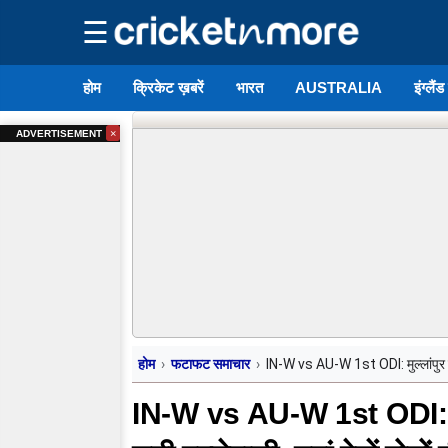
☰
होम
क्रिकेट ख़बरें
भारत
AUSTRALIA
इंग्लैं
×
ADVERTISEMENT
होम
फटाफट समाचार
IN-W vs AU-W 1st ODI: मुल्लांपुर में ट
IN-W vs AU-W 1st ODI: मुल्