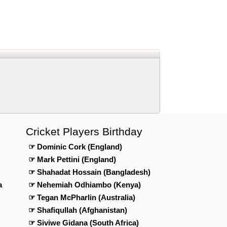
eed
edIn
n Telegram
 us on Google News
Cricket Players Birthday
☞ Dominic Cork (England)
☞ Mark Pettini (England)
☞ Shahadat Hossain (Bangladesh)
a
☞ Nehemiah Odhiambo (Kenya)
☞ Tegan McPharlin (Australia)
☞ Shafiqullah (Afghanistan)
☞ Siviwe Gidana (South Africa)