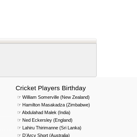
d
In
 Telegram
us on Google News
Cricket Players Birthday
☞ William Somerville (New Zealand)
☞ Hamilton Masakadza (Zimbabwe)
☞ Abdulahad Malek (India)
☞ Ned Eckersley (England)
☞ Lahiru Thirimanne (Sri Lanka)
☞ D'Arcy Short (Australia)