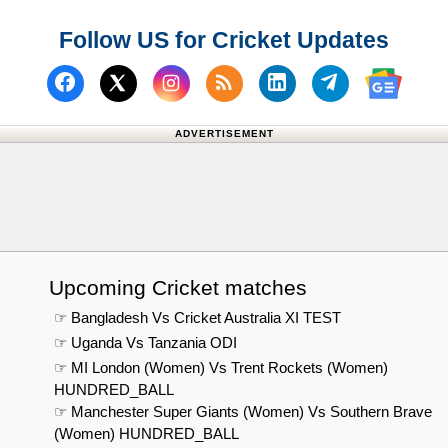
शानदार जीत
Follow US for Cricket Updates
Follow us on Facebook
Subscribe to our RSS Fee
Follow us on Linked
Follow us on
Follow us on X (Twitter)
Follow 
ADVERTISEMENT
Upcoming Cricket matches
☞ Bangladesh Vs Cricket Australia XI TEST
☞ Uganda Vs Tanzania ODI
☞ MI London (Women) Vs Trent Rockets (Women)
HUNDRED_BALL
☞ Manchester Super Giants (Women) Vs Southern Brave
(Women) HUNDRED_BALL