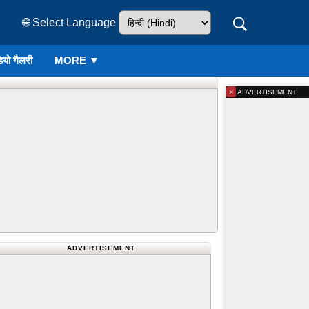
🌐 Select Language
ियो गैलरी
MORE ▼
×
ADVERTISEMENT
ADVERTISEMENT