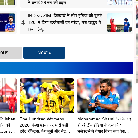
ने बनाई 29 रन की बढ़त
IND vs ZIM: जिम्बाब्वे ने टीम इंडिया को दूसरे
4
T20I में दिया बल्लेबाजी का न्यौता, यश ठाकुर ने
किया डेब्यू
ious
Next »
6: Ishan
The Hundred Womens
Mohammed Shami के लिए बंद
जोन की
2026: वेल्श फायर पर भारी पड़ी
हो रहे टीम इंडिया के दरवाजे?
avanshi
ट्रेंट रॉकेट्स, बेथ मूनी और नेट
सेलेक्टर्स ने तैयार किया नया पेस
ी
साइवर-ब्रंट ने दिलाई 8 विकेट से
अटैक