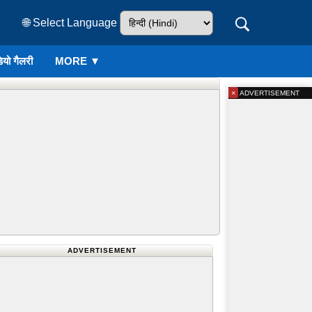
🌐 Select Language
ियो गैलरी
MORE ▼
×
ADVERTISEMENT
ADVERTISEMENT