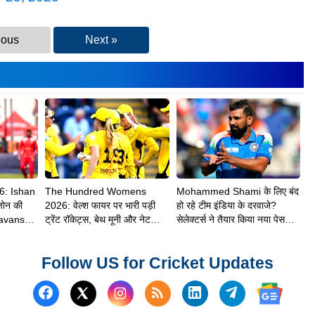
ious
Next »
6: Ishan
The Hundred Womens
Mohammed Shami के लिए बंद
जोन की
2026: वेल्श फायर पर भारी पड़ी
हो रहे टीम इंडिया के दरवाजे?
avanshi
ट्रेंट रॉकेट्स, बेथ मूनी और नेट
सेलेक्टर्स ने तैयार किया नया पेस
ी
साइवर-ब्रंट ने दिलाई 8 विकेट से
अटैक
शानदार जीत
Follow US for Cricket Updates
Follow us on Facebook
Subscribe to our RSS Fee
Follow us on Linked
Follow us on
Follow us on X (Twitter)
Follow 