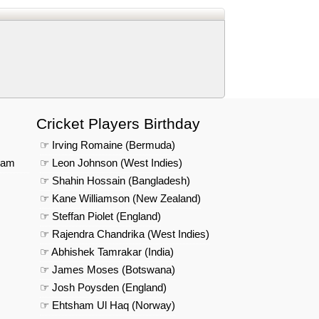
Cricket Players Birthday
☞ Irving Romaine (Bermuda)
eam
☞ Leon Johnson (West Indies)
☞ Shahin Hossain (Bangladesh)
☞ Kane Williamson (New Zealand)
☞ Steffan Piolet (England)
☞ Rajendra Chandrika (West Indies)
☞ Abhishek Tamrakar (India)
☞ James Moses (Botswana)
☞ Josh Poysden (England)
☞ Ehtsham Ul Haq (Norway)