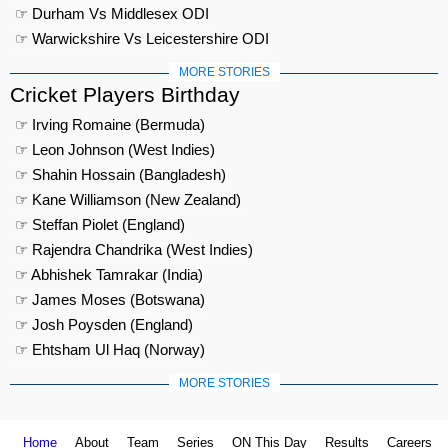
☞ Durham Vs Middlesex ODI
☞ Warwickshire Vs Leicestershire ODI
MORE STORIES
Cricket Players Birthday
☞ Irving Romaine (Bermuda)
☞ Leon Johnson (West Indies)
☞ Shahin Hossain (Bangladesh)
☞ Kane Williamson (New Zealand)
☞ Steffan Piolet (England)
☞ Rajendra Chandrika (West Indies)
☞ Abhishek Tamrakar (India)
☞ James Moses (Botswana)
☞ Josh Poysden (England)
☞ Ehtsham Ul Haq (Norway)
MORE STORIES
Home
About
Team
Series
ON This Day
Results
Careers