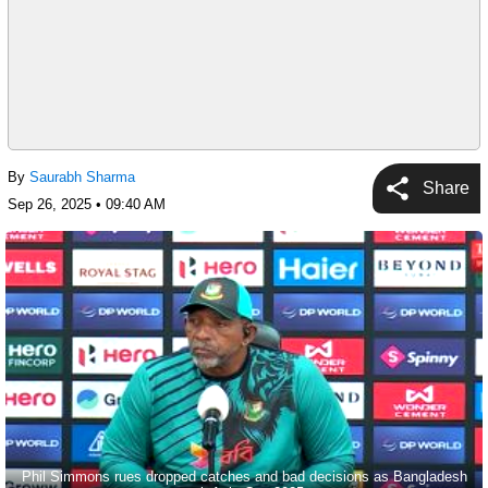
By
Saurabh Sharma
Share
Sep 26, 2025 • 09:40 AM
Phil Simmons rues dropped catches and bad decisions as Bangladesh