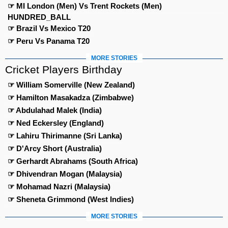
☞ MI London (Men) Vs Trent Rockets (Men)
HUNDRED_BALL
☞ Brazil Vs Mexico T20
☞ Peru Vs Panama T20
MORE STORIES
Cricket Players Birthday
☞ William Somerville (New Zealand)
☞ Hamilton Masakadza (Zimbabwe)
☞ Abdulahad Malek (India)
☞ Ned Eckersley (England)
☞ Lahiru Thirimanne (Sri Lanka)
☞ D'Arcy Short (Australia)
☞ Gerhardt Abrahams (South Africa)
☞ Dhivendran Mogan (Malaysia)
☞ Mohamad Nazri (Malaysia)
☞ Sheneta Grimmond (West Indies)
MORE STORIES