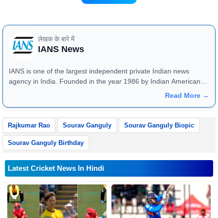
दादा को जन्मदिन की बधाई।"
लेखक के बारे में
IANS News
IANS is one of the largest independent private Indian news
agency in India. Founded in the year 1986 by Indian American
publisher Gopal Raju as the "India Abroad News Service" and
Read More →
later renamed. Their main offices are located in Noida, Uttar
Pradesh.
Rajkumar Rao
Sourav Ganguly
Sourav Ganguly Biopic
Sourav Ganguly Birthday
Latest Cricket News In Hindi