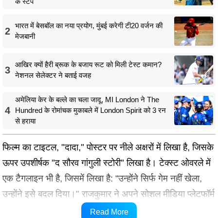
के स्टंप
भारत में बेसबॉल का नया प्रयोग, मुंबई करेगी टी20 वर्जन की
2
मेजबानी
आखिर क्यों हैरी ब्रूक के बजाय रूट को मिली टेस्ट कमान?
3
नेशनल सेलेक्टर ने बताई वजह
अमेलिया केर के बल्ले का चला जादू, MI London ने The
4
Hundred के रोमांचक मुकाबले में London Spirit को 3 रन
से हराया
फिल्म का टाइटल, "दादा," पोस्टर पर नीले अक्षरों में लिखा है, जिसके
ऊपर उपशीर्षक "द सौरव गांगुली स्टोरी" लिखा है। टेक्स्ट ओवरले में
एक टैगलाइन भी है, जिसमें लिखा है: “उन्होंने सिर्फ गेम नहीं खेला,
उन्होंने इसे बदल दिया।" राजकुमार ने अपने सोशल मीडिया प्लेटफॉर्म
'इंस्टाग्राम' पर शेयर किए गए पोस्ट के कैप्शन में लिखा, "हमारे प्यारे
Read More