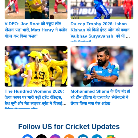
VIDEO: Joe Root को स्कूप शॉट
Duleep Trophy 2026: Ishan
खेलना पड़ा भारी, Matt Henry ने क्लीन
Kishan को मिली ईस्ट जोन की कमान,
बोल्ड कर किया चलता
Vaibhav Suryavanshi को भी मिली
बड़ी जिम्मेदारी
The Hundred Womens 2026:
Mohammed Shami के लिए बंद हो
वेल्श फायर पर भारी पड़ी ट्रेंट रॉकेट्स,
रहे टीम इंडिया के दरवाजे? सेलेक्टर्स ने
बेथ मूनी और नेट साइवर-ब्रंट ने दिलाई 8
तैयार किया नया पेस अटैक
विकेट से शानदार जीत
Follow US for Cricket Updates