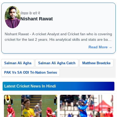
लेखक के बारे में
Nishant Rawat
Nishant Rawat - A cricket Analyst and Cricket fan who is covering
cricket for the last 2 years. His analytical skills and stats are bang
on and they reflect very well in match previews and article
Read More →
reviews. One can reach him at +91 - 8826184472
Salman Ali Agha
Salman Ali Agha Catch
Matthew Breetzke
PAK Vs SA ODI Tri-Nation Series
Latest Cricket News In Hindi