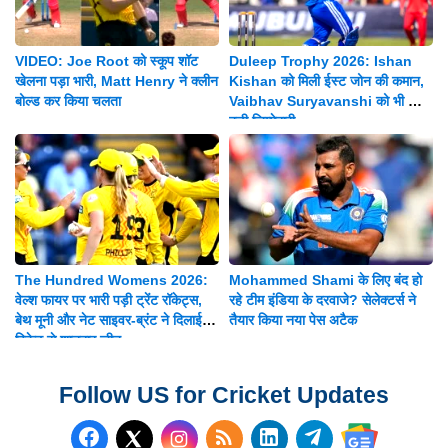
VIDEO: Joe Root को स्कूप शॉट
Duleep Trophy 2026: Ishan
खेलना पड़ा भारी, Matt Henry ने क्लीन
Kishan को मिली ईस्ट जोन की कमान,
बोल्ड कर किया चलता
Vaibhav Suryavanshi को भी मिली
बड़ी जिम्मेदारी
The Hundred Womens 2026:
Mohammed Shami के लिए बंद हो
वेल्श फायर पर भारी पड़ी ट्रेंट रॉकेट्स,
रहे टीम इंडिया के दरवाजे? सेलेक्टर्स ने
बेथ मूनी और नेट साइवर-ब्रंट ने दिलाई 8
तैयार किया नया पेस अटैक
विकेट से शानदार जीत
Follow US for Cricket Updates
Follow us on Facebook
Subscribe to our RSS Fee
Follow us on LinkedI
Follow us on T