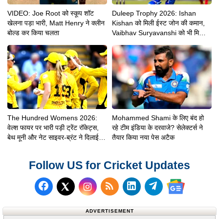
VIDEO: Joe Root को स्कूप शॉट
Duleep Trophy 2026: Ishan
खेलना पड़ा भारी, Matt Henry ने क्लीन
Kishan को मिली ईस्ट जोन की कमान,
बोल्ड कर किया चलता
Vaibhav Suryavanshi को भी मिली
बड़ी जिम्मेदारी
The Hundred Womens 2026:
Mohammed Shami के लिए बंद हो
वेल्श फायर पर भारी पड़ी ट्रेंट रॉकेट्स,
रहे टीम इंडिया के दरवाजे? सेलेक्टर्स ने
बेथ मूनी और नेट साइवर-ब्रंट ने दिलाई 8
तैयार किया नया पेस अटैक
विकेट से शानदार जीत
Follow US for Cricket Updates
Follow us on Facebook
Subscribe to our RSS Fee
Follow us on LinkedI
Follow us on T
Follow us on X (Twitter)
Follow us 
ADVERTISEMENT