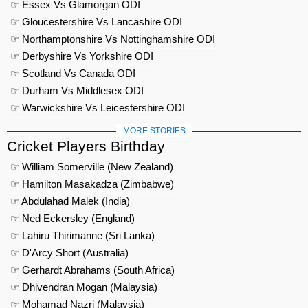
☞ Essex Vs Glamorgan ODI
☞ Gloucestershire Vs Lancashire ODI
☞ Northamptonshire Vs Nottinghamshire ODI
☞ Derbyshire Vs Yorkshire ODI
☞ Scotland Vs Canada ODI
☞ Durham Vs Middlesex ODI
☞ Warwickshire Vs Leicestershire ODI
MORE STORIES
Cricket Players Birthday
☞ William Somerville (New Zealand)
☞ Hamilton Masakadza (Zimbabwe)
☞ Abdulahad Malek (India)
☞ Ned Eckersley (England)
☞ Lahiru Thirimanne (Sri Lanka)
☞ D'Arcy Short (Australia)
☞ Gerhardt Abrahams (South Africa)
☞ Dhivendran Mogan (Malaysia)
☞ Mohamad Nazri (Malaysia)