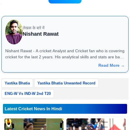
होकर वापस पवेलियन लौटना पड़ा।
लेखक के बारे में
Nishant Rawat
Nishant Rawat - A cricket Analyst and Cricket fan who is covering
cricket for the last 2 years. His analytical skills and stats are bang
on and they reflect very well in match previews and article
Read More →
reviews. One can reach him at +91 - 8826184472
Yastika Bhatia
Yastika Bhatia Unwanted Record
ENG-W Vs IND-W 2nd T20
Latest Cricket News In Hindi