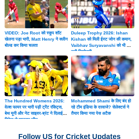
VIDEO: Joe Root को स्कूप शॉट
Duleep Trophy 2026: Ishan
खेलना पड़ा भारी, Matt Henry ने क्लीन
Kishan को मिली ईस्ट जोन की कमान,
बोल्ड कर किया चलता
Vaibhav Suryavanshi को भी मिली
बड़ी जिम्मेदारी
The Hundred Womens 2026:
Mohammed Shami के लिए बंद हो
वेल्श फायर पर भारी पड़ी ट्रेंट रॉकेट्स,
रहे टीम इंडिया के दरवाजे? सेलेक्टर्स ने
बेथ मूनी और नेट साइवर-ब्रंट ने दिलाई 8
तैयार किया नया पेस अटैक
विकेट से शानदार जीत
Follow US for Cricket Updates