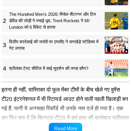
The Hundred Men's 2026: मिचेल सैंटरनर और टिम
2
डेविड की जोड़ी ने मचाई धूम, Trent Rockets ने MI
London को 6 विकेट से हराया
दिलीप सरदेसाई की जयंती पर एमसीए ने वानखेड़े स्टेडियम में
3
गेट लगाया
4
श्रीलंका टेस्ट सीरीज में साई सुदर्शन की जगह कौन?
इतना ही नहीं, यास्तिका दो फुल मेंबर टीमों के बीच खेले गए वुमेंस
टी20 इंटरनेशनल में भी रिटायर्ड आउट होने वाली पहली खिलाड़ी बन
गई हैं, यानी ये अनचाहा रिकॉर्ड भी उनके नाम दर्ज हो गया है। एक
बार फिर बता दें कि ब्रिस्टल टी20 में बाएं हाथ की बल्लेबाज़ यास्तिका
रन बनाने में संघर्ष कर रही थी जिस वज़ह से उन्हें रिटायर्ड आउट
Read More