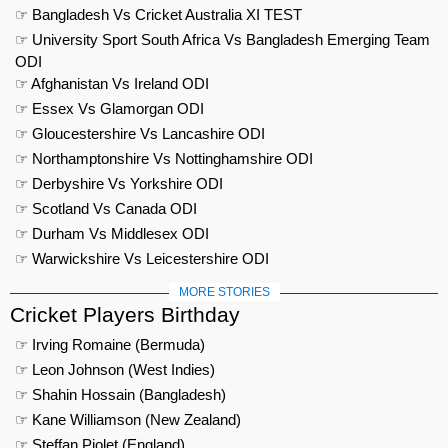
☞ Bangladesh Vs Cricket Australia XI TEST
☞ University Sport South Africa Vs Bangladesh Emerging Team
ODI
☞ Afghanistan Vs Ireland ODI
☞ Essex Vs Glamorgan ODI
☞ Gloucestershire Vs Lancashire ODI
☞ Northamptonshire Vs Nottinghamshire ODI
☞ Derbyshire Vs Yorkshire ODI
☞ Scotland Vs Canada ODI
☞ Durham Vs Middlesex ODI
☞ Warwickshire Vs Leicestershire ODI
MORE STORIES
Cricket Players Birthday
☞ Irving Romaine (Bermuda)
☞ Leon Johnson (West Indies)
☞ Shahin Hossain (Bangladesh)
☞ Kane Williamson (New Zealand)
☞ Steffan Piolet (England)