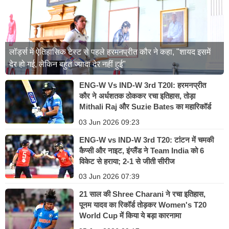
लॉर्ड्स में ऐतिहासिक टेस्ट से पहले हरमनप्रीत कौर ने कहा, "शायद इसमें
देर हो गई, लेकिन बहुत ज्यादा देर नहीं हुई"
ENG-W Vs IND-W 3rd T20I: हरमनप्रीत
कौर ने अर्धशतक ठोककर रचा इतिहास, तोड़ा
Mithali Raj और Suzie Bates का महारिकॉर्ड
03 Jun 2026 09:23
ENG-W vs IND-W 3rd T20: टांटन में चमकी
कैप्सी और नाइट, इंग्लैंड ने Team India को 6
विकेट से हराया; 2-1 से जीती सीरीज
03 Jun 2026 07:39
21 साल की Shree Charani ने रचा इतिहास,
पूनम यादव का रिकॉर्ड तोड़कर Women's T20
World Cup में किया ये बड़ा कारनामा