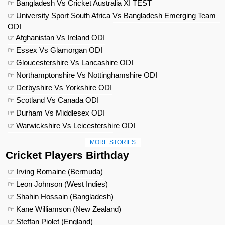
☞ Bangladesh Vs Cricket Australia XI TEST
☞ University Sport South Africa Vs Bangladesh Emerging Team
ODI
☞ Afghanistan Vs Ireland ODI
☞ Essex Vs Glamorgan ODI
☞ Gloucestershire Vs Lancashire ODI
☞ Northamptonshire Vs Nottinghamshire ODI
☞ Derbyshire Vs Yorkshire ODI
☞ Scotland Vs Canada ODI
☞ Durham Vs Middlesex ODI
☞ Warwickshire Vs Leicestershire ODI
MORE STORIES
Cricket Players Birthday
☞ Irving Romaine (Bermuda)
☞ Leon Johnson (West Indies)
☞ Shahin Hossain (Bangladesh)
☞ Kane Williamson (New Zealand)
☞ Steffan Piolet (England)