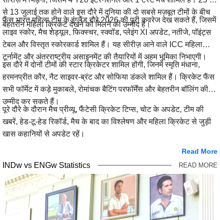
से 13 जुलाई तक होने वाले इस दौरे में दुनिया की दो सबसे मज़बूत टीमों के बीच
फैंस भारत महिला टीम के इंग्लैंड दौरे 2026 की पूरी कवरेज देख सकते हैं, जिसमें
बेहतरीन महिला क्रिकेट देखने को मिलने की उम्मीद है।
लाइव स्कोर, मैच शेड्यूल, फिक्स्चर, स्क्वॉड, प्लेइंग XI अपडेट, नतीजे, पॉइंट्स
टेबल और विस्तृत स्कोरकार्ड शामिल हैं। यह सीरीज़ आने वाले ICC महिला
टूर्नामेंट और अंतरराष्ट्रीय असाइनमेंट की तैयारियों में अहम भूमिका निभाएगी।
इस दौरे में दोनों टीमों की स्टार क्रिकेटर शामिल होंगी, जिनमें स्मृति मंधाना,
हरमनप्रीत कौर, नैट साइवर-ब्रंट और सोफिया डंकले शामिल हैं। क्रिकेट फैंस
सभी फॉर्मेट में कड़े मुकाबले, रोमांचक बैटिंग परफॉर्मेंस और बेहतरीन बॉलिंग की
उम्मीद कर सकते हैं।
पूरे दौरे के दौरान मैच प्रीव्यू, फैंटेसी क्रिकेट टिप्स, चोट के अपडेट, टीम की
खबरें, हेड-टू-हेड रिकॉर्ड, मैच के बाद का विश्लेषण और महिला क्रिकेट से जुड़ी
खास कहानियों से अपडेट रहें।
Read More
INDw vs ENGw Statistics
READ MORE